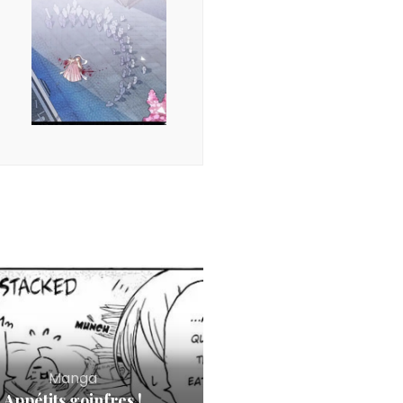
Manga
Appétits goinfres !