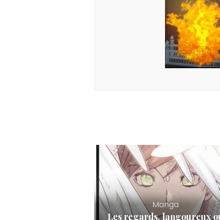
Manga
Les regards, langoureux o