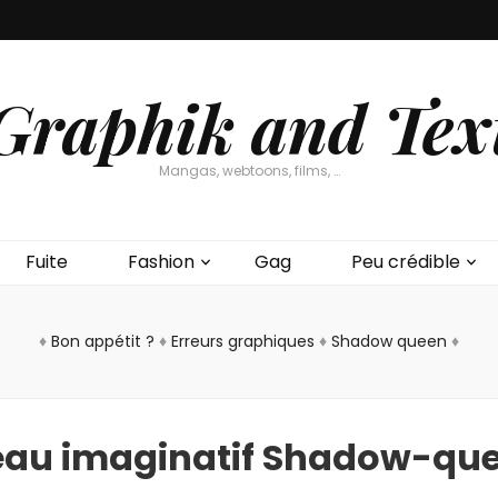
Graphik and Tex
Mangas, webtoons, films, …
Fuite
Fashion
Gag
Peu crédible
♦
Bon appétit ?
♦
Erreurs graphiques
♦
Shadow queen
♦
eau imaginatif Shadow-qu