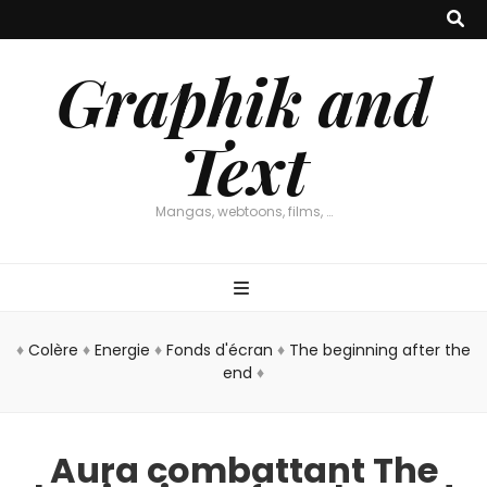
Graphik and
Text
Mangas, webtoons, films, …
♦
Colère
♦
Energie
♦
Fonds d'écran
♦
The beginning after the
end
♦
Aura combattant The