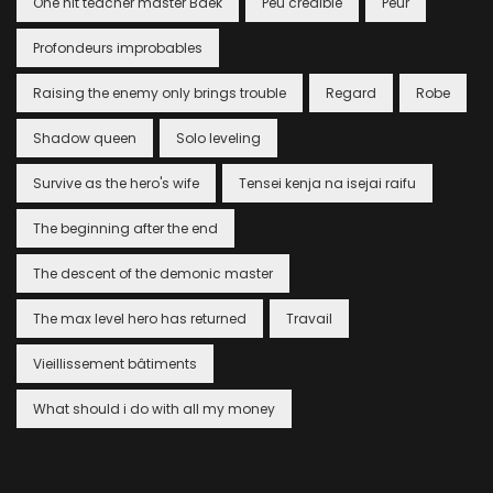
One hit teacher master Baek
Peu crédible
Peur
Profondeurs improbables
Raising the enemy only brings trouble
Regard
Robe
Shadow queen
Solo leveling
Survive as the hero's wife
Tensei kenja na isejai raifu
The beginning after the end
The descent of the demonic master
The max level hero has returned
Travail
Vieillissement bâtiments
What should i do with all my money