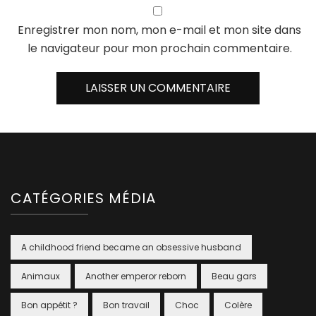
Enregistrer mon nom, mon e-mail et mon site dans
le navigateur pour mon prochain commentaire.
CATÉGORIES MÉDIA
A childhood friend became an obsessive husband
Animaux
Another emperor reborn
Beau gars
Bon appétit ?
Bon travail
Choc
Colère