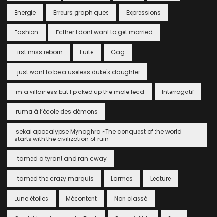
Energie
Erreurs graphiques
Expressions
Fashion
Father I dont want to get married
First miss reborn
Fuite
Gag
I just want to be a useless duke's daughter
Im a villainess but I picked up the male lead
Interrogatif
Iruma à l’école des démons
Isekai apocalypse Mynoghra ~The conquest of the world
starts with the civilization of ruin
I tamed a tyrant and ran away
I tamed the crazy marquis
Larmes
Lecture
Lune étoiles
Mécontent
Non classé